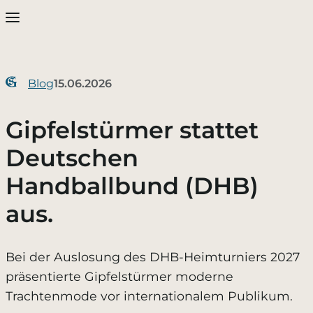
Vielen Dank
Dein Warenkorb ist leer
Blog
15.06.2026
Sobald Du Artikel in Deinen Warenkorb gelegt hast,
diese hier.
Schließen
Gipfelstürmer stattet
Deutschen
Weiter einkaufen
Handballbund (DHB)
aus.
Bei der Auslosung des DHB-Heimturniers 2027
präsentierte Gipfelstürmer moderne
Trachtenmode vor internationalem Publikum.