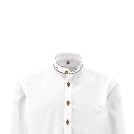
Passform
Kragenform
Ärmel
Muster
Verfügbarkeit
Fertig
Filter zurücksetzen