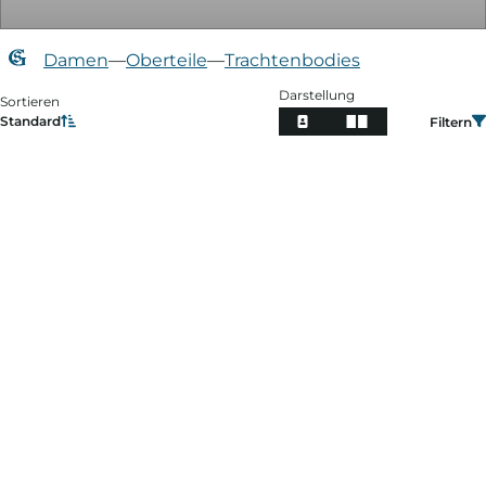
Damen
—
Oberteile
—
Trachtenbodies
Darstellung
Sortieren
Standard
Filtern
Filtern
Preis
Farbe
Größe
Verfügbarkeit