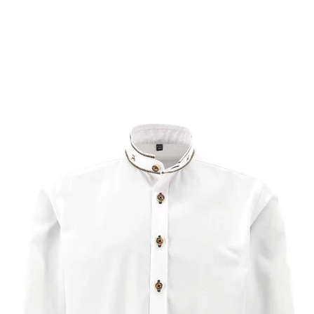
Passform
Kragenform
Muster
Verfügbarkeit
Fertig
Filter zurücksetzen