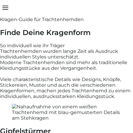
Dein Warenkorb ist leer
Vielen Dank
Kragen-Guide für Trachtenhemden
Finde Deine Kragenform
Sobald Du Artikel in Deinen Warenkorb gelegt hast,
diese hier.
So individuell wie ihr Träger
Schließen
Trachtenhemden wurden lange Zeit als Ausdruck
individuellen Styles unterschätzt.
Moderne Trachtenhemden sind mehr als traditionelle
Kleidungsstücke aus der Vergangenheit.
Weiter einkaufen
Viele charakteristische Details wie Designs, Knöpfe,
Stickereien, Muster und auch die verschiedenen
Kragenformen, machen jedes Trachtenhemd zu einem
individuellen, ausdrucksstarken Kleidungsstück.
Gipfelstürmer