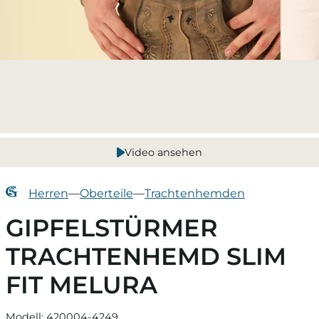
Video ansehen
Herren
—
Oberteile
—
Trachtenhemden
GIPFELSTÜRMER
TRACHTENHEMD SLIM
FIT MELURA
Modell: 420004-4249