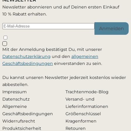
Du wirst per E-Mail benachrichtigt, sobald der
Newsletter abonnieren und auf Deinen ersten Einkauf
Passend zu diesem Artikel
Artikel wieder verfügbar ist.
10 % Rabatt erhalten.
Anmelden
Schließen
Mit der Anmeldung bestätigst Du, mit unserer
Ja, ich möchte - jederzeit widerruflich - per Mail
Datenschutzerklärung
und den
allgemeinen
informiert werden, sobald dieses Produkt wieder
Geschäftsbedingungen
einverstanden zu sein.
verfügbar ist. Meine Mailadresse wird ausschließlich
zu diesem Zweck verwendet und nicht an Dritte
Du kannst unseren Newsletter jederzeit kostenlos wieder
weitergegeben. Die
Datenschutzerklärung
habe ich
abbestellen.
zur Kenntnis genommen.
Impressum
Trachtenmode-Blog
Datenschutz
Versand- und
Zusätzlich den Newsletter abonnieren und 10 %
Allgemeine
Lieferinformationen
Rabatt erhalten
Geschäftsbedingungen
Größenschlüssel
Widerrufsrecht
Kragenformen
Produktsicherheit
Retouren