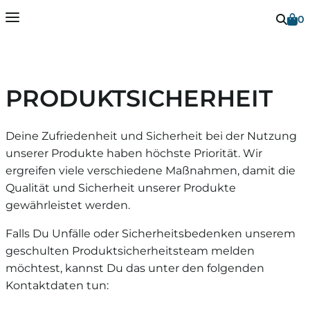
0
Vielen Dank
Dein Warenkorb ist leer
PRODUKTSICHERHEIT
Sobald Du Artikel in Deinen Warenkorb gelegt
hast, erscheinen diese hier.
Schließen
Deine Zufriedenheit und Sicherheit bei der Nutzung
unserer Produkte haben höchste Priorität. Wir
ergreifen viele verschiedene Maßnahmen, damit die
Weiter einkaufen
Qualität und Sicherheit unserer Produkte
gewährleistet werden.
Falls Du Unfälle oder Sicherheitsbedenken unserem
geschulten Produktsicherheitsteam melden
möchtest, kannst Du das unter den folgenden
Kontaktdaten tun: