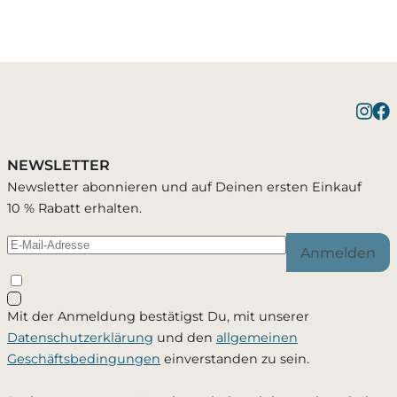
Benachrichtigung bei
1 Artikel wurde in Deinen Warenkorb
Bestätigung erfolgreich
gelegt
Verfügbarkeit
NEWSLETTER
Du wirst per E-Mail benachrichtigt, sobald der
Newsletter abonnieren und auf Deinen ersten Einkauf
Artikel wieder verfügbar ist.
10 % Rabatt erhalten.
Warenkorb ansehen
Weiter einkaufen
Anmelden
Schließen
Mit der Anmeldung bestätigst Du, mit unserer
Ja, ich möchte - jederzeit widerruflich - per Mail
Datenschutzerklärung
und den
allgemeinen
informiert werden, sobald dieses Produkt wieder
Geschäftsbedingungen
einverstanden zu sein.
verfügbar ist. Meine Mailadresse wird ausschließlich
zu diesem Zweck verwendet und nicht an Dritte