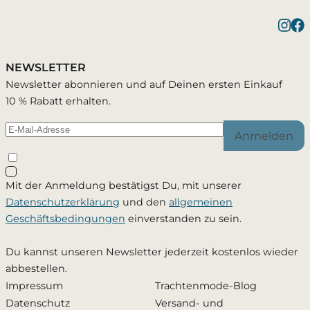
Benachrichtigung bei
1 Artikel wurde in Deinen Warenkorb
Bestätigung erfolgreich
gelegt
Verfügbarkeit
NEWSLETTER
Du wirst per E-Mail benachrichtigt, sobald der
Newsletter abonnieren und auf Deinen ersten Einkauf
Artikel wieder verfügbar ist.
10 % Rabatt erhalten.
Warenkorb ansehen
Weiter einkaufen
Anmelden
Schließen
Mit der Anmeldung bestätigst Du, mit unserer
Ja, ich möchte - jederzeit widerruflich - per Mail
Datenschutzerklärung
und den
allgemeinen
informiert werden, sobald dieses Produkt wieder
Geschäftsbedingungen
einverstanden zu sein.
verfügbar ist. Meine Mailadresse wird ausschließlich
zu diesem Zweck verwendet und nicht an Dritte
Du kannst unseren Newsletter jederzeit kostenlos wieder
weitergegeben. Die
Datenschutzerklärung
habe ich
abbestellen.
zur Kenntnis genommen.
Impressum
Trachtenmode-Blog
Datenschutz
Versand- und