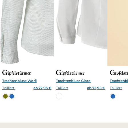
Trachtenbluse Woril
Trachtenbluse Gloro
Trachtenbl
Tailliert
ab 72,95 €
Tailliert
ab 72,95 €
Tailliert