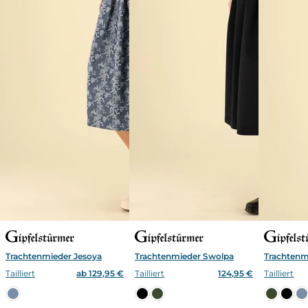
Trachtenmieder Jesoya
Trachtenmieder Swolpa
Trachtenm
Tailliert
ab 129,95 €
Tailliert
124,95 €
Tailliert