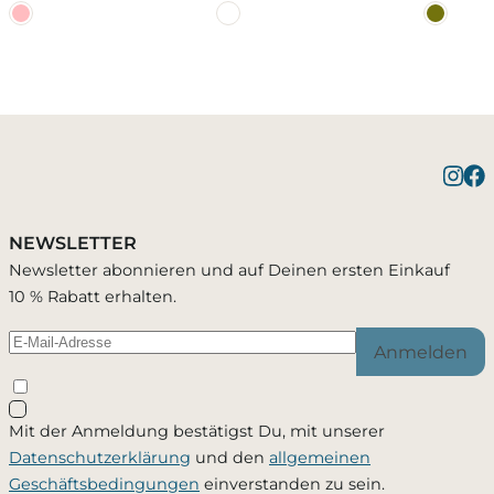
Benachrichtigung bei
Bestätigung erfolgreich
1 Artikel wurde in Deinen Warenkorb geleg
Verfügbarkeit
NEWSLETTER
Du wirst per E-Mail benachrichtigt, sobald der
Newsletter abonnieren und auf Deinen ersten Einkauf
Passend zu diesem Artikel
Artikel wieder verfügbar ist.
10 % Rabatt erhalten.
Anmelden
Schließen
Mit der Anmeldung bestätigst Du, mit unserer
Ja, ich möchte - jederzeit widerruflich - per Mail
Datenschutzerklärung
und den
allgemeinen
informiert werden, sobald dieses Produkt wieder
Geschäftsbedingungen
einverstanden zu sein.
verfügbar ist. Meine Mailadresse wird ausschließlich