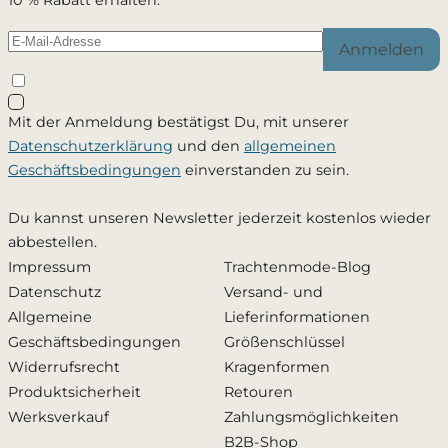
Anmelden
Schließen
Mit der Anmeldung bestätigst Du, mit unserer
Ja, ich möchte - jederzeit widerruflich - per Mail
Datenschutzerklärung
und den
allgemeinen
informiert werden, sobald dieses Produkt wieder
Geschäftsbedingungen
einverstanden zu sein.
verfügbar ist. Meine Mailadresse wird ausschließlich
zu diesem Zweck verwendet und nicht an Dritte
Du kannst unseren Newsletter jederzeit kostenlos wieder
weitergegeben. Die
Datenschutzerklärung
habe ich
abbestellen.
zur Kenntnis genommen.
Impressum
Trachtenmode-Blog
Datenschutz
Versand- und
Zusätzlich den Newsletter abonnieren und 10 %
Allgemeine
Lieferinformationen
Rabatt erhalten
Geschäftsbedingungen
Größenschlüssel
Widerrufsrecht
Kragenformen
Produktsicherheit
Retouren
Benachrichtigung aktivieren
Werksverkauf
Zahlungsmöglichkeiten
B2B-Shop