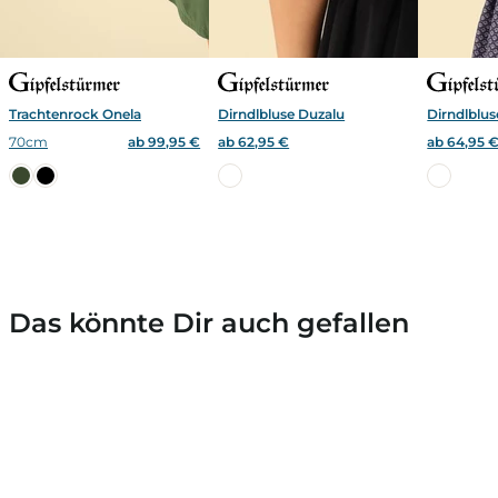
Trachtenrock Onela
Dirndlbluse Duzalu
Dirndlblus
70cm
ab 99,95 €
ab 62,95 €
ab 64,95 
Das könnte Dir auch gefallen