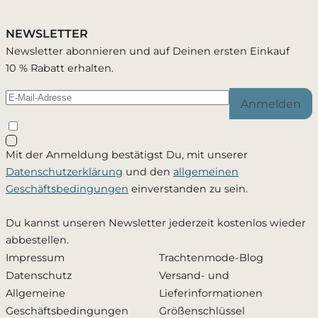
NEWSLETTER
Du wirst per E-Mail benachrichtigt, sobald der
Newsletter abonnieren und auf Deinen ersten Einkauf
Passend zu diesem Artikel
Artikel wieder verfügbar ist.
10 % Rabatt erhalten.
Anmelden
Schließen
Mit der Anmeldung bestätigst Du, mit unserer
Ja, ich möchte - jederzeit widerruflich - per Mail
Datenschutzerklärung
und den
allgemeinen
informiert werden, sobald dieses Produkt wieder
Geschäftsbedingungen
einverstanden zu sein.
verfügbar ist. Meine Mailadresse wird ausschließlich
zu diesem Zweck verwendet und nicht an Dritte
Du kannst unseren Newsletter jederzeit kostenlos wieder
weitergegeben. Die
Datenschutzerklärung
habe ich
abbestellen.
zur Kenntnis genommen.
Impressum
Trachtenmode-Blog
Datenschutz
Versand- und
Zusätzlich den Newsletter abonnieren und 10 %
Allgemeine
Lieferinformationen
Rabatt erhalten
Geschäftsbedingungen
Größenschlüssel