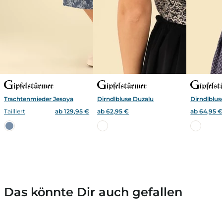
Trachtenmieder Jesoya
Dirndlbluse Duzalu
Dirndlblus
Tailliert
ab 129,95 €
ab 62,95 €
ab 64,95 
Das könnte Dir auch gefallen