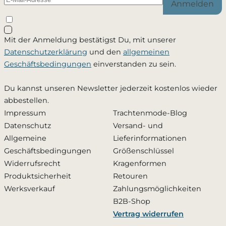
Anmelden
Schließen
Mit der Anmeldung bestätigst Du, mit unserer
Ja, ich möchte - jederzeit widerruflich - per Mail
Datenschutzerklärung
und den
allgemeinen
informiert werden, sobald dieses Produkt wieder
Geschäftsbedingungen
einverstanden zu sein.
verfügbar ist. Meine Mailadresse wird ausschließlich
zu diesem Zweck verwendet und nicht an Dritte
Du kannst unseren Newsletter jederzeit kostenlos wieder
weitergegeben. Die
Datenschutzerklärung
habe ich
abbestellen.
zur Kenntnis genommen.
Impressum
Trachtenmode-Blog
Datenschutz
Versand- und
Zusätzlich den Newsletter abonnieren und 10 %
Allgemeine
Lieferinformationen
Rabatt erhalten
Geschäftsbedingungen
Größenschlüssel
Widerrufsrecht
Kragenformen
Produktsicherheit
Retouren
Benachrichtigung aktivieren
Werksverkauf
Zahlungsmöglichkeiten
B2B-Shop
Vertrag widerrufen