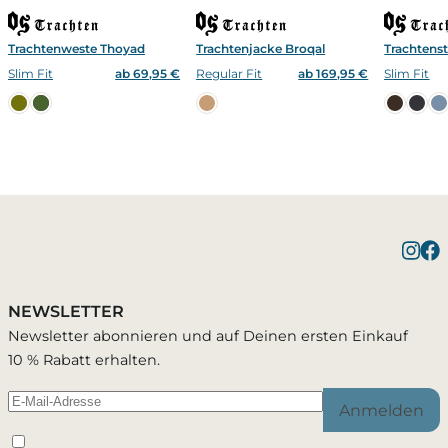
Trachtenweste Thoyad
Trachtenjacke Broqal
Trachtenst
Slim Fit
ab 69,95 €
Regular Fit
ab 169,95 €
Slim Fit
Benachrichtigung bei
1 Artikel wurde in Deinen Warenkorb
Bestätigung erfolgreich
gelegt
Verfügbarkeit
NEWSLETTER
Du wirst per E-Mail benachrichtigt, sobald der
Newsletter abonnieren und auf Deinen ersten Einkauf
Artikel wieder verfügbar ist.
10 % Rabatt erhalten.
Warenkorb ansehen
Weiter einkaufen
Anmelden
Schließen