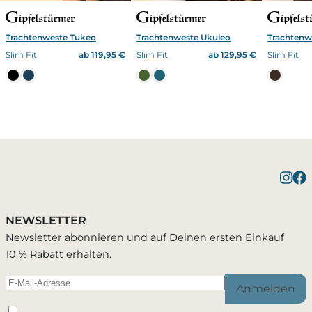
Trachtenweste Tukeo
Trachtenweste Ukuleo
Trachtenw
Slim Fit
ab 119,95 €
Slim Fit
ab 129,95 €
Slim Fit
Benachrichtigung bei
Bestätigung erfolgreich
1 Artikel wurde in Deinen Warenkorb geleg
Verfügbarkeit
NEWSLETTER
Du wirst per E-Mail benachrichtigt, sobald der
Newsletter abonnieren und auf Deinen ersten Einkauf
Passend zu diesem Artikel
Artikel wieder verfügbar ist.
10 % Rabatt erhalten.
Anmelden