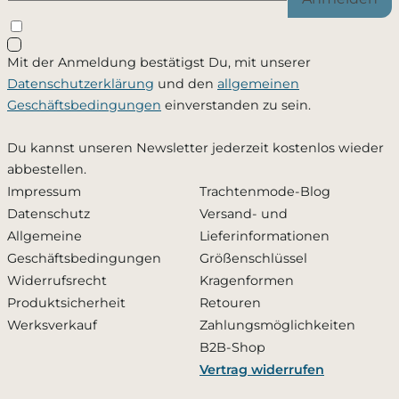
Schließen
Mit der Anmeldung bestätigst Du, mit unserer
Ja, ich möchte - jederzeit widerruflich - per Mail
Datenschutzerklärung
und den
allgemeinen
informiert werden, sobald dieses Produkt wieder
Geschäftsbedingungen
einverstanden zu sein.
verfügbar ist. Meine Mailadresse wird ausschließlich
zu diesem Zweck verwendet und nicht an Dritte
Du kannst unseren Newsletter jederzeit kostenlos wieder
weitergegeben. Die
Datenschutzerklärung
habe ich
abbestellen.
zur Kenntnis genommen.
Impressum
Trachtenmode-Blog
Datenschutz
Versand- und
Zusätzlich den Newsletter abonnieren und 10 %
Allgemeine
Lieferinformationen
Rabatt erhalten
Geschäftsbedingungen
Größenschlüssel
Widerrufsrecht
Kragenformen
Produktsicherheit
Retouren
Benachrichtigung aktivieren
Werksverkauf
Zahlungsmöglichkeiten
B2B-Shop
Vertrag widerrufen