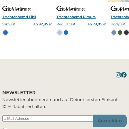
Trachtenhemd Fibil
Trachtenhemd Pimura
Trachten
Slim Fit
ab 92,95 €
Regular Fit
ab 79,95 €
Body Fit
Benachrichtigung bei
Bestätigung erfolgreich
1 Artikel wurde in Deinen Warenkorb geleg
Verfügbarkeit
NEWSLETTER
Du wirst per E-Mail benachrichtigt, sobald der
Newsletter abonnieren und auf Deinen ersten Einkauf
Passend zu diesem Artikel
Artikel wieder verfügbar ist.
10 % Rabatt erhalten.
Anmelden