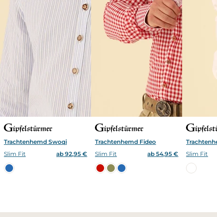
Trachtenhemd Swoqi
Trachtenhemd Fideo
Trachten
Slim Fit
ab 92,95 €
Slim Fit
ab 54,95 €
Slim Fit