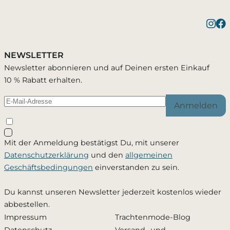
Benachrichtigung bei
Bestätigung erfolgreich
1 Artikel wurde in Deinen Warenkorb geleg
Verfügbarkeit
NEWSLETTER
Du wirst per E-Mail benachrichtigt, sobald der
Newsletter abonnieren und auf Deinen ersten Einkauf
Passend zu diesem Artikel
Artikel wieder verfügbar ist.
10 % Rabatt erhalten.
Anmelden
Schließen
Mit der Anmeldung bestätigst Du, mit unserer
Ja, ich möchte - jederzeit widerruflich - per Mail
Datenschutzerklärung
und den
allgemeinen
informiert werden, sobald dieses Produkt wieder
Geschäftsbedingungen
einverstanden zu sein.
verfügbar ist. Meine Mailadresse wird ausschließlich
zu diesem Zweck verwendet und nicht an Dritte
Du kannst unseren Newsletter jederzeit kostenlos wieder
weitergegeben. Die
Datenschutzerklärung
habe ich
abbestellen.
zur Kenntnis genommen.
Impressum
Trachtenmode-Blog
Datenschutz
Versand- und