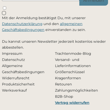
Anmelden
Schließen
Mit der Anmeldung bestätigst Du, mit unserer
Ja, ich möchte - jederzeit widerruflich - per Mail
Datenschutzerklärung
und den
allgemeinen
informiert werden, sobald dieses Produkt wieder
Geschäftsbedingungen
einverstanden zu sein.
verfügbar ist. Meine Mailadresse wird ausschließlich
zu diesem Zweck verwendet und nicht an Dritte
Du kannst unseren Newsletter jederzeit kostenlos wieder
weitergegeben. Die
Datenschutzerklärung
habe ich
abbestellen.
zur Kenntnis genommen.
Impressum
Trachtenmode-Blog
Datenschutz
Versand- und
Zusätzlich den Newsletter abonnieren und 10 %
Allgemeine
Lieferinformationen
Rabatt erhalten
Geschäftsbedingungen
Größenschlüssel
Widerrufsrecht
Kragenformen
Produktsicherheit
Retouren
Benachrichtigung aktivieren
Werksverkauf
Zahlungsmöglichkeiten
B2B-Shop
Vertrag widerrufen