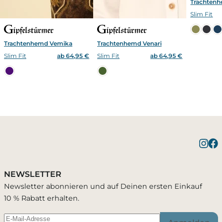
Trachten
Slim Fit
Trachtenhemd Vemika
Trachtenhemd Venari
Slim Fit
ab 64,95 €
Slim Fit
ab 64,95 €
Benachrichtigung bei
Bestätigung erfolgreich
1 Artikel wurde in Deinen Warenkorb geleg
Verfügbarkeit
NEWSLETTER
Du wirst per E-Mail benachrichtigt, sobald der
Newsletter abonnieren und auf Deinen ersten Einkauf
Passend zu diesem Artikel
Artikel wieder verfügbar ist.
10 % Rabatt erhalten.