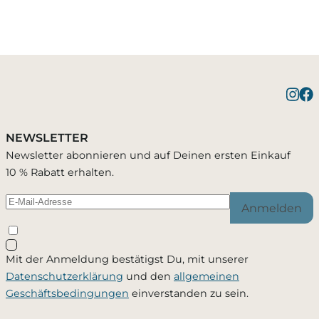
Benachrichtigung bei
1 Artikel wurde in Deinen Warenkorb
Bestätigung erfolgreich
gelegt
Verfügbarkeit
NEWSLETTER
Du wirst per E-Mail benachrichtigt, sobald der
Newsletter abonnieren und auf Deinen ersten Einkauf
Artikel wieder verfügbar ist.
10 % Rabatt erhalten.
Warenkorb ansehen
Weiter einkaufen
Anmelden
Schließen
Mit der Anmeldung bestätigst Du, mit unserer
Ja, ich möchte - jederzeit widerruflich - per Mail
Datenschutzerklärung
und den
allgemeinen
informiert werden, sobald dieses Produkt wieder
Geschäftsbedingungen
einverstanden zu sein.
verfügbar ist. Meine Mailadresse wird ausschließlich
zu diesem Zweck verwendet und nicht an Dritte