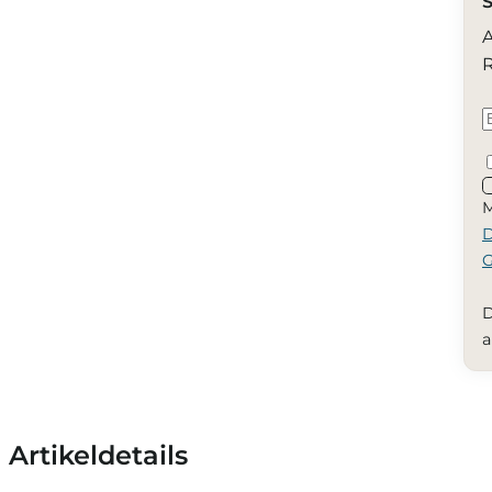
S
A
R
M
D
G
D
a
Artikeldetails