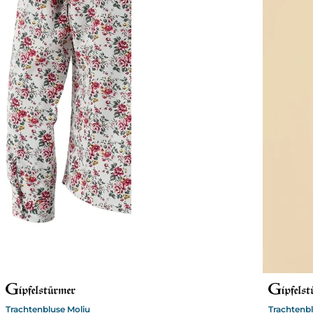
Trachtenbluse Moliu
Trachtenb