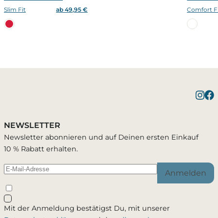
Slim Fit
ab 49,95 €
Comfort F
Benachrichtigung bei
1 Artikel wurde in Deinen Warenkorb
Bestätigung erfolgreich
gelegt
Verfügbarkeit
NEWSLETTER
Du wirst per E-Mail benachrichtigt, sobald der
Newsletter abonnieren und auf Deinen ersten Einkauf
Artikel wieder verfügbar ist.
10 % Rabatt erhalten.
Warenkorb ansehen
Weiter einkaufen
Anmelden
Schließen
Mit der Anmeldung bestätigst Du, mit unserer
Ja, ich möchte - jederzeit widerruflich - per Mail