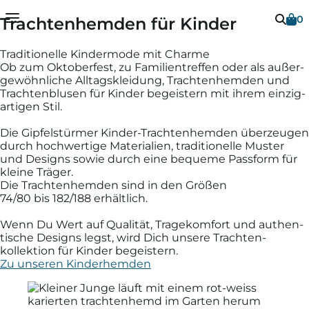
0
Trachtenhemden für Kinder
Dein Warenkorb ist leer
Vielen Dank
Traditionelle Kindermode mit Charme
Ob zum Oktober­fest, zu Familien­treffen oder als außer­
gewöhn­liche Alltags­kleidung, Trachten­hemden und
Sobald Du Artikel in Deinen Warenkorb gelegt
Trachten­blusen für Kinder be­geis­tern mit ihrem einzig­
hast, erscheinen diese hier.
artigen Stil.
Schließen
Die Gipfel­stürmer Kinder-Trachten­hemden über­zeugen
durch hoch­wertige Materialien, tradi­tionelle Muster
und Designs sowie durch eine bequeme Pass­form für
Weiter einkaufen
kleine Träger.
Die Trachten­hemden sind in den Größen
74/80 bis 182/188 erhältlich.
Wenn Du Wert auf Quali­tät, Trage­komfort und authen­
tische Designs legst, wird Dich unsere Trachten­
kollektion für Kinder be­geistern.
Zu unseren Kinderhemden