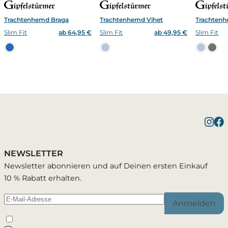
Trachtenhemd Braga
Trachtenhemd Vihet
Trachtenh
Slim Fit
ab 64,95 €
Slim Fit
ab 49,95 €
Slim Fit
Benachrichtigung bei
1 Artikel wurde in Deinen Warenkorb
Bestätigung erfolgreich
gelegt
Verfügbarkeit
NEWSLETTER
Du wirst per E-Mail benachrichtigt, sobald der
Newsletter abonnieren und auf Deinen ersten Einkauf
Artikel wieder verfügbar ist.
10 % Rabatt erhalten.
Warenkorb ansehen
Weiter einkaufen
Anmelden
Schließen