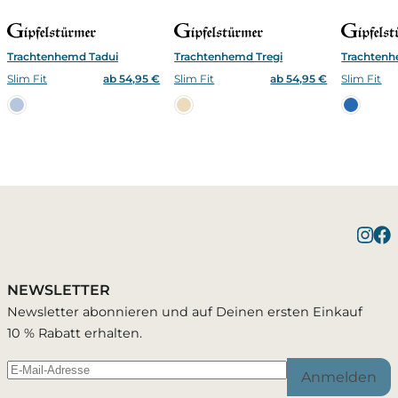
Trachtenhemd Tadui
Trachtenhemd Tregi
Trachten
Slim Fit
ab 54,95 €
Slim Fit
ab 54,95 €
Slim Fit
Benachrichtigung bei
1 Artikel wurde in Deinen Warenkorb
Bestätigung erfolgreich
gelegt
Verfügbarkeit
NEWSLETTER
Du wirst per E-Mail benachrichtigt, sobald der
Newsletter abonnieren und auf Deinen ersten Einkauf
Artikel wieder verfügbar ist.
10 % Rabatt erhalten.
Warenkorb ansehen
Weiter einkaufen
Anmelden