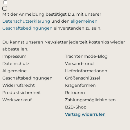
Schließen
Mit der Anmeldung bestätigst Du, mit unserer
Ja, ich möchte - jederzeit widerruflich - per Mail
Datenschutzerklärung
und den
allgemeinen
informiert werden, sobald dieses Produkt wieder
Geschäftsbedingungen
einverstanden zu sein.
verfügbar ist. Meine Mailadresse wird ausschließlich
zu diesem Zweck verwendet und nicht an Dritte
Du kannst unseren Newsletter jederzeit kostenlos wieder
weitergegeben. Die
Datenschutzerklärung
habe ich
abbestellen.
zur Kenntnis genommen.
Impressum
Trachtenmode-Blog
Datenschutz
Versand- und
Zusätzlich den Newsletter abonnieren und 10 %
Allgemeine
Lieferinformationen
Rabatt erhalten
Geschäftsbedingungen
Größenschlüssel
Widerrufsrecht
Kragenformen
Produktsicherheit
Retouren
Benachrichtigung aktivieren
Werksverkauf
Zahlungsmöglichkeiten
B2B-Shop
Vertrag widerrufen