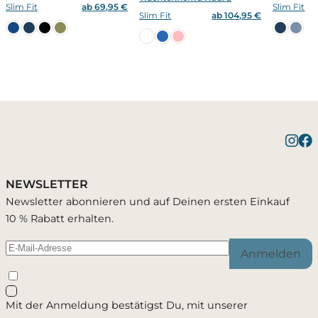
Slim Fit
ab 69,95 €
Slim Fit
Slim Fit
ab 104,95 €
Benachrichtigung bei
Bestätigung erfolgreich
1 Artikel wurde in Deinen Warenkorb geleg
Verfügbarkeit
NEWSLETTER
Du wirst per E-Mail benachrichtigt, sobald der
Newsletter abonnieren und auf Deinen ersten Einkauf
Passend zu diesem Artikel
Artikel wieder verfügbar ist.
10 % Rabatt erhalten.
Anmelden
Schließen
Mit der Anmeldung bestätigst Du, mit unserer
Ja, ich möchte - jederzeit widerruflich - per Mail