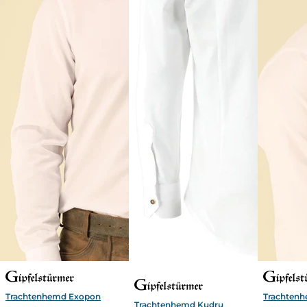
Trachtenhemd Exopon
Trachtenh
Trachtenhemd Kudru