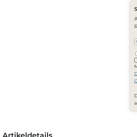
S
A
R
M
D
G
D
a
Artikeldetails