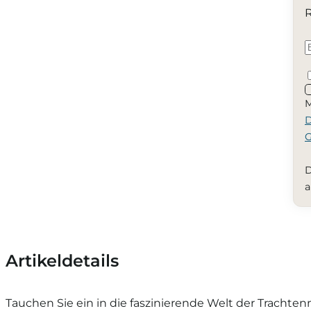
R
M
D
G
D
a
Artikeldetails
Tauchen Sie ein in die faszinierende Welt der Trachte