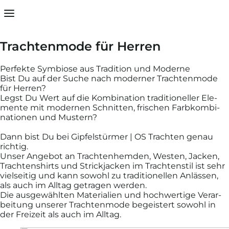
Dein Warenkorb ist leer
Vielen Dank
Trachten­mode für Herren
Sobald Du Artikel in Deinen Warenkorb gelegt hast,
Perfekte Sym­biose aus Tradi­tion und Moderne
diese hier.
Bist Du auf der Suche nach moderner Trachten­mode
Schließen
für Herren?
Legst Du Wert auf die Kombi­nation tradi­tioneller Ele­
mente mit moder­nen Schnitten, frischen Farb­kombi­
nationen und Mustern?
Weiter einkaufen
Dann bist Du bei Gipfel­stürmer | OS Trachten genau
richtig.
Unser An­ge­bot an Trachten­hemden, Westen, Jacken,
Trachten­shirts und Strick­jacken im Trachten­stil ist sehr
viel­seitig und kann so­wohl zu tradi­tionellen An­lässen,
als auch im All­tag ge­tragen werden.
Die aus­gewähl­ten Ma­ter­ialien und hoch­wertige Ver­ar­
bei­tung unserer Trachten­mode be­geistert so­wohl in
der Frei­zeit als auch im All­tag.