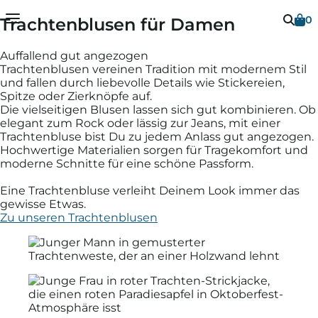
0
Trachtenblusen für Damen
Dein Warenkorb ist leer
Vielen Dank
Auffallend gut angezogen
Trachten­blusen ver­einen Tradition mit moder­nem Stil
und fallen durch liebe­volle Details wie Sticke­reien,
Sobald Du Artikel in Deinen Warenkorb gelegt
Spitze oder Zier­knöpfe auf.
hast, erscheinen diese hier.
Die viel­seitigen Blusen lassen sich gut kombi­nieren. Ob
Schließen
elegant zum Rock oder lässig zur Jeans, mit einer
Trachten­bluse bist Du zu jedem Anlass gut angezogen.
Hoch­wertige Materialien sorgen für Trage­komfort und
moderne Schnitte für eine schöne Passform.
Weiter einkaufen
Eine Trachten­bluse ver­leiht Deinem Look immer das
gewisse Etwas.
Zu unseren Trachtenblusen