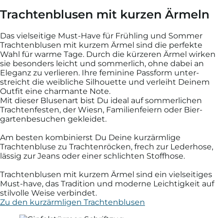
Trachtenblusen mit kurzen Ärmeln
Das vielseitige Must-Have für Frühling und Sommer
Trachten­blusen mit kurzem Ärmel sind die per­fekte
Wahl für warme Tage. Durch die kürzeren Ärmel wirken
sie beson­ders leicht und sommer­lich, ohne dabei an
Eleganz zu ver­lieren. Ihre femi­nine Pass­form unter­
streicht die weib­liche Silhouette und ver­leiht Deinem
Outfit eine char­mante Note.
Mit dieser Blusen­art bist Du ideal auf sommer­lichen
Trachten­festen, der Wiesn, Familien­feiern oder Bier­
garten­besuchen ge­kleidet.
Am besten kombi­nierst Du Deine kurz­ärmlige
Trachten­bluse zu Trachten­röcken, frech zur Leder­hose,
lässig zur Jeans oder einer schlichten Stoff­hose.
Trachten­blusen mit kurzem Ärmel sind ein viel­seitiges
Must-have, das Tradition und moderne Leichtig­keit auf
stil­volle Weise verbindet.
Zu den kurzärmligen Trachtenblusen