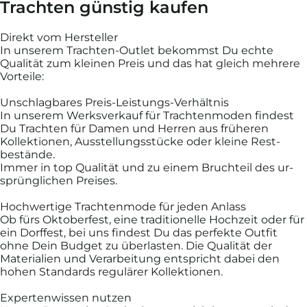
Trachten günstig kaufen
Direkt vom Hersteller
In unserem Trachten-Outlet bekommst Du echte
Qualität zum kleinen Preis und das hat gleich mehrere
Vor­teile:
Unschlagbares Preis-Leistungs-Verhält­nis
In unserem Werks­verkauf für Trachten­moden findest
Du Trachten für Damen und Herren aus früheren
Kollek­tionen, Aus­stellungs­stücke oder kleine Rest­
bestände.
Immer in top Qualität und zu einem Bruch­teil des ur­
sprüng­lichen Preises.
Hoch­wertige Trachten­mode für jeden Anlass
Ob fürs Oktober­fest, eine tradi­tionelle Hoch­zeit oder für
ein Dorf­fest, bei uns findest Du das per­fekte Outfit
ohne Dein Budget zu über­lasten. Die Qualität der
Materialien und Ver­arbeitung ent­spricht dabei den
hohen Standards regu­lärer Kollektionen.
Expertenwissen nutzen