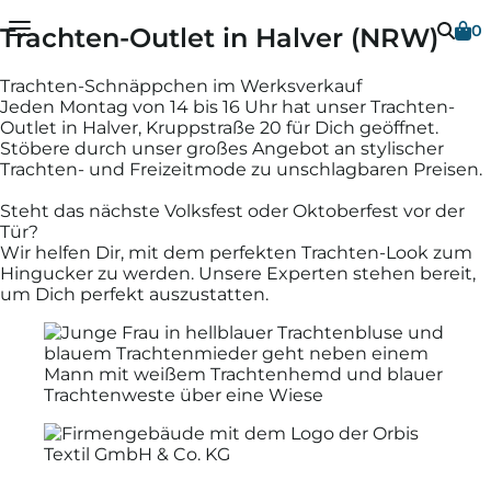
0
Trachten-Outlet in Halver (NRW)
Dein Warenkorb ist leer
Vielen Dank
Trachten-Schnäppchen im Werksverkauf
Jeden Montag von 14 bis 16 Uhr hat unser Trachten-
Outlet in Halver, Kruppstraße 20 für Dich geöffnet.
Sobald Du Artikel in Deinen Warenkorb gelegt
Stöbere durch unser großes Angebot an stylischer
hast, erscheinen diese hier.
Trachten- und Freizeitmode zu unschlagbaren Preisen.
Schließen
Steht das nächste Volksfest oder Oktoberfest vor der
Tür?
Wir helfen Dir, mit dem perfekten Trachten-Look zum
Weiter einkaufen
Hingucker zu werden. Unsere Experten stehen bereit,
um Dich perfekt auszustatten.