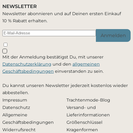
NEWSLETTER
Du wirst per E-Mail benachrichtigt, sobald der
Newsletter abonnieren und auf Deinen ersten Einkauf
Artikel wieder verfügbar ist.
10 % Rabatt erhalten.
Warenkorb ansehen
Weiter einkaufen
Anmelden
Schließen
Mit der Anmeldung bestätigst Du, mit unserer
Ja, ich möchte - jederzeit widerruflich - per Mail
Datenschutzerklärung
und den
allgemeinen
informiert werden, sobald dieses Produkt wieder
Geschäftsbedingungen
einverstanden zu sein.
verfügbar ist. Meine Mailadresse wird ausschließlich
zu diesem Zweck verwendet und nicht an Dritte
Du kannst unseren Newsletter jederzeit kostenlos wieder
weitergegeben. Die
Datenschutzerklärung
habe ich
abbestellen.
zur Kenntnis genommen.
Impressum
Trachtenmode-Blog
Datenschutz
Versand- und
Zusätzlich den Newsletter abonnieren und 10 %
Allgemeine
Lieferinformationen
Rabatt erhalten
Geschäftsbedingungen
Größenschlüssel
Widerrufsrecht
Kragenformen