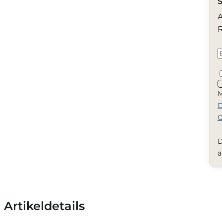
S
A
R
M
D
G
D
a
Artikeldetails