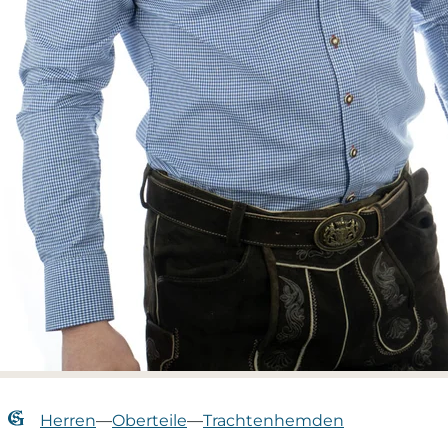
Herren
—
Oberteile
—
Trachtenhemden