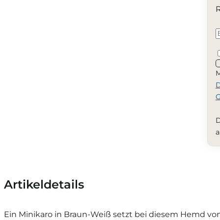
R
M
D
G
D
a
Artikeldetails
Ein Minikaro in Braun-Weiß setzt bei diesem Hemd vom