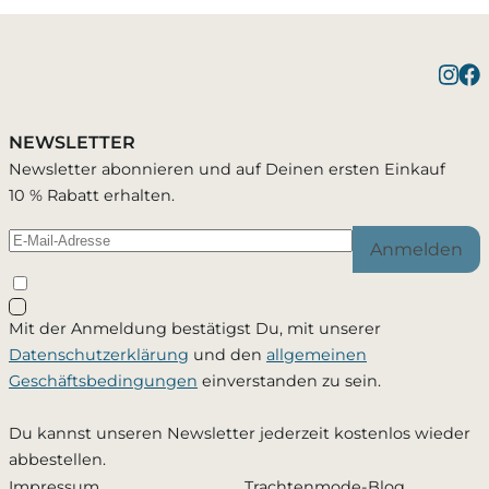
Benachrichtigung bei
1 Artikel wurde in Deinen Warenkorb
Bestätigung erfolgreich
gelegt
Verfügbarkeit
NEWSLETTER
Du wirst per E-Mail benachrichtigt, sobald der
Newsletter abonnieren und auf Deinen ersten Einkauf
Artikel wieder verfügbar ist.
10 % Rabatt erhalten.
Warenkorb ansehen
Weiter einkaufen
Anmelden
Schließen
Mit der Anmeldung bestätigst Du, mit unserer
Ja, ich möchte - jederzeit widerruflich - per Mail
Datenschutzerklärung
und den
allgemeinen
informiert werden, sobald dieses Produkt wieder
Geschäftsbedingungen
einverstanden zu sein.
verfügbar ist. Meine Mailadresse wird ausschließlich
zu diesem Zweck verwendet und nicht an Dritte
Du kannst unseren Newsletter jederzeit kostenlos wieder
weitergegeben. Die
Datenschutzerklärung
habe ich
abbestellen.
zur Kenntnis genommen.
Impressum
Trachtenmode-Blog