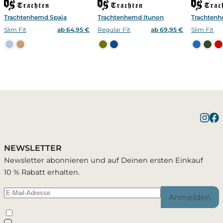
Trachtenhemd Spaja
Trachtenhemd Itunon
Trachten
Slim Fit
ab 64,95 €
Regular Fit
ab 69,95 €
Slim Fit
Benachrichtigung bei
1 Artikel wurde in Deinen Warenkorb
Bestätigung erfolgreich
gelegt
Verfügbarkeit
NEWSLETTER
Du wirst per E-Mail benachrichtigt, sobald der
Newsletter abonnieren und auf Deinen ersten Einkauf
Artikel wieder verfügbar ist.
10 % Rabatt erhalten.
Warenkorb ansehen
Weiter einkaufen
Anmelden
Schließen