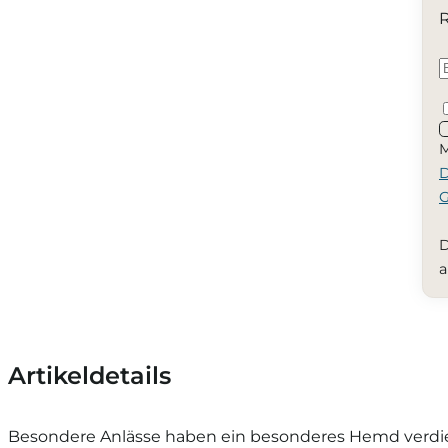
R
M
D
G
D
a
Artikeldetails
Besondere Anlässe haben ein besonderes Hemd verdien