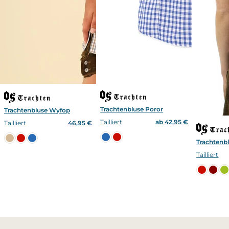
Trachtenbluse Poror
Trachtenbluse Wyfop
Tailliert
ab 42,95 €
Tailliert
46,95 €
Trachtenbl
Tailliert