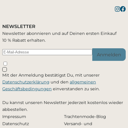
Benachrichtigung bei
1 Artikel wurde in Deinen Warenkorb
Bestätigung erfolgreich
gelegt
Verfügbarkeit
NEWSLETTER
Du wirst per E-Mail benachrichtigt, sobald der
Newsletter abonnieren und auf Deinen ersten Einkauf
Artikel wieder verfügbar ist.
10 % Rabatt erhalten.
Warenkorb ansehen
Weiter einkaufen
Anmelden
Schließen
Mit der Anmeldung bestätigst Du, mit unserer
Ja, ich möchte - jederzeit widerruflich - per Mail
Datenschutzerklärung
und den
allgemeinen
informiert werden, sobald dieses Produkt wieder
Geschäftsbedingungen
einverstanden zu sein.
verfügbar ist. Meine Mailadresse wird ausschließlich
zu diesem Zweck verwendet und nicht an Dritte
Du kannst unseren Newsletter jederzeit kostenlos wieder
weitergegeben. Die
Datenschutzerklärung
habe ich
abbestellen.
zur Kenntnis genommen.
Impressum
Trachtenmode-Blog
Datenschutz
Versand- und
Zusätzlich den Newsletter abonnieren und 10 %