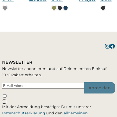
Slim Fit
ab 124,95 €
Slim Fit
ab 119,95 €
Slim Fit
Benachrichtigung bei
Bestätigung erfolgreich
1 Artikel wurde in Deinen Warenkorb geleg
Verfügbarkeit
NEWSLETTER
Du wirst per E-Mail benachrichtigt, sobald der
Newsletter abonnieren und auf Deinen ersten Einkauf
Passend zu diesem Artikel
Artikel wieder verfügbar ist.
10 % Rabatt erhalten.
Anmelden
Schließen
Mit der Anmeldung bestätigst Du, mit unserer
Ja, ich möchte - jederzeit widerruflich - per Mail
Datenschutzerklärung
und den
allgemeinen
informiert werden, sobald dieses Produkt wieder