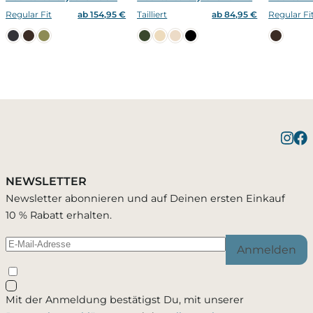
Regular Fit
ab 154,95 €
Tailliert
ab 84,95 €
Regular Fi
Benachrichtigung bei
1 Artikel wurde in Deinen Warenkorb
Bestätigung erfolgreich
gelegt
Verfügbarkeit
NEWSLETTER
Du wirst per E-Mail benachrichtigt, sobald der
Newsletter abonnieren und auf Deinen ersten Einkauf
Artikel wieder verfügbar ist.
10 % Rabatt erhalten.
Warenkorb ansehen
Weiter einkaufen
Anmelden
Schließen
Mit der Anmeldung bestätigst Du, mit unserer
Ja, ich möchte - jederzeit widerruflich - per Mail