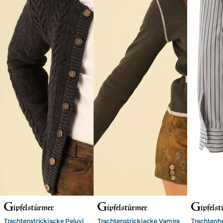
Trachtenstrickjacke Peluvi
Trachtenstrickjacke Vamira
Trachtenh