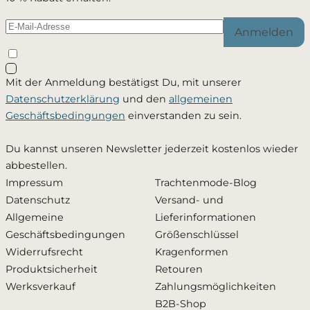
Weiter einkaufen
Anmelden
Schließen
Mit der Anmeldung bestätigst Du, mit unserer
Ja, ich möchte - jederzeit widerruflich - per Mail
Datenschutzerklärung
und den
allgemeinen
informiert werden, sobald dieses Produkt wieder
Geschäftsbedingungen
einverstanden zu sein.
verfügbar ist. Meine Mailadresse wird ausschließlich
zu diesem Zweck verwendet und nicht an Dritte
Du kannst unseren Newsletter jederzeit kostenlos wieder
weitergegeben. Die
Datenschutzerklärung
habe ich
abbestellen.
zur Kenntnis genommen.
Impressum
Trachtenmode-Blog
Datenschutz
Versand- und
Zusätzlich den Newsletter abonnieren und 10 %
Allgemeine
Lieferinformationen
Rabatt erhalten
Geschäftsbedingungen
Größenschlüssel
Widerrufsrecht
Kragenformen
Produktsicherheit
Retouren
Benachrichtigung aktivieren
Werksverkauf
Zahlungsmöglichkeiten
B2B-Shop