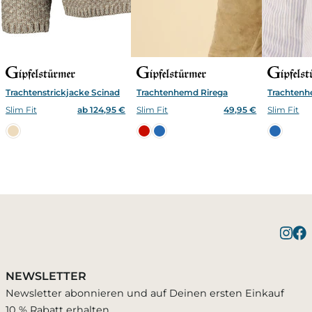
Trachtenstrickjacke Scinad
Trachtenhemd Rirega
Trachten
Slim Fit
ab 124,95 €
Slim Fit
49,95 €
Slim Fit
Benachrichtigung bei
1 Artikel wurde in Deinen Warenkorb
Bestätigung erfolgreich
gelegt
Verfügbarkeit
NEWSLETTER
Du wirst per E-Mail benachrichtigt, sobald der
Newsletter abonnieren und auf Deinen ersten Einkauf
Artikel wieder verfügbar ist.
10 % Rabatt erhalten.
Warenkorb ansehen