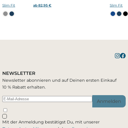
Slim Fit
ab 82,95 €
Slim Fit
Benachrichtigung bei
Bestätigung erfolgreich
1 Artikel wurde in Deinen Warenkorb geleg
Verfügbarkeit
NEWSLETTER
Du wirst per E-Mail benachrichtigt, sobald der
Newsletter abonnieren und auf Deinen ersten Einkauf
Passend zu diesem Artikel
Artikel wieder verfügbar ist.
10 % Rabatt erhalten.
Anmelden
Schließen
Mit der Anmeldung bestätigst Du, mit unserer
Ja, ich möchte - jederzeit widerruflich - per Mail