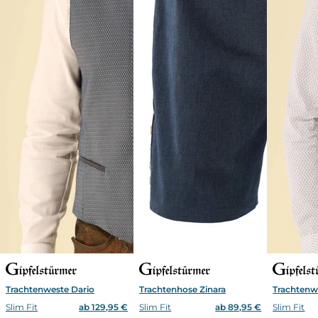
Trachtenweste Dario
Trachtenhose Zinara
Trachtenw
Slim Fit
ab 129,95 €
Slim Fit
ab 89,95 €
Slim Fit