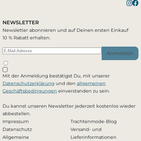
Bestätigung erfolgreich
1 Artikel wurde in Deinen Warenkorb geleg
Verfügbarkeit
NEWSLETTER
Du wirst per E-Mail benachrichtigt, sobald der
Newsletter abonnieren und auf Deinen ersten Einkauf
Passend zu diesem Artikel
Artikel wieder verfügbar ist.
10 % Rabatt erhalten.
Anmelden
Schließen
Mit der Anmeldung bestätigst Du, mit unserer
Ja, ich möchte - jederzeit widerruflich - per Mail
Datenschutzerklärung
und den
allgemeinen
informiert werden, sobald dieses Produkt wieder
Geschäftsbedingungen
einverstanden zu sein.
verfügbar ist. Meine Mailadresse wird ausschließlich
zu diesem Zweck verwendet und nicht an Dritte
Du kannst unseren Newsletter jederzeit kostenlos wieder
weitergegeben. Die
Datenschutzerklärung
habe ich
abbestellen.
zur Kenntnis genommen.
Impressum
Trachtenmode-Blog
Datenschutz
Versand- und
Zusätzlich den Newsletter abonnieren und 10 %
Allgemeine
Lieferinformationen