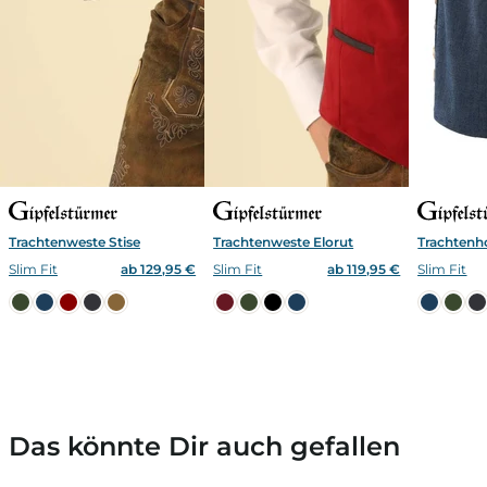
Trachtenweste Stise
Trachtenweste Elorut
Trachtenh
Slim Fit
ab 129,95 €
Slim Fit
ab 119,95 €
Slim Fit
Das könnte Dir auch gefallen