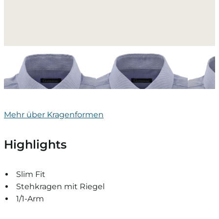
Moderner
Kentkragen
Button-
Haifischkragen
Mehr über Kragenformen
Highlights
Slim Fit
Stehkragen mit Riegel
1/1-Arm