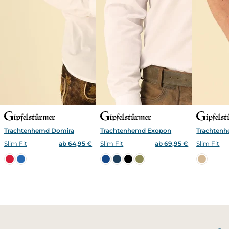
Trachtenhemd Domira
Trachtenhemd Exopon
Trachtenh
Slim Fit
ab 64,95 €
Slim Fit
ab 69,95 €
Slim Fit
Benachrichtigung bei