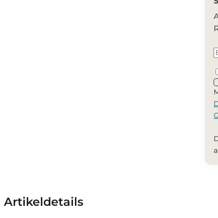
S
A
R
M
D
G
D
a
Artikeldetails