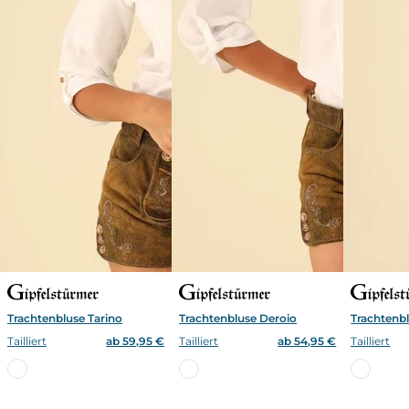
Trachtenbluse Tarino
Trachtenbluse Deroio
Trachtenbl
Tailliert
ab 59,95 €
Tailliert
ab 54,95 €
Tailliert