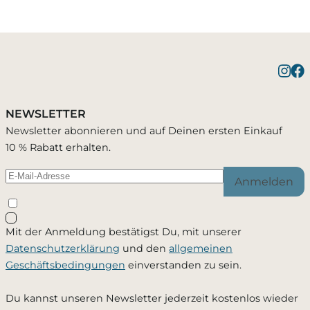
Benachrichtigung bei
1 Artikel wurde in Deinen Warenkorb
Bestätigung erfolgreich
gelegt
Verfügbarkeit
NEWSLETTER
Du wirst per E-Mail benachrichtigt, sobald der
Newsletter abonnieren und auf Deinen ersten Einkauf
Artikel wieder verfügbar ist.
10 % Rabatt erhalten.
Warenkorb ansehen
Weiter einkaufen
Anmelden
Schließen
Mit der Anmeldung bestätigst Du, mit unserer
Ja, ich möchte - jederzeit widerruflich - per Mail
Datenschutzerklärung
und den
allgemeinen
informiert werden, sobald dieses Produkt wieder
Geschäftsbedingungen
einverstanden zu sein.
verfügbar ist. Meine Mailadresse wird ausschließlich
zu diesem Zweck verwendet und nicht an Dritte
Du kannst unseren Newsletter jederzeit kostenlos wieder
weitergegeben. Die
Datenschutzerklärung
habe ich