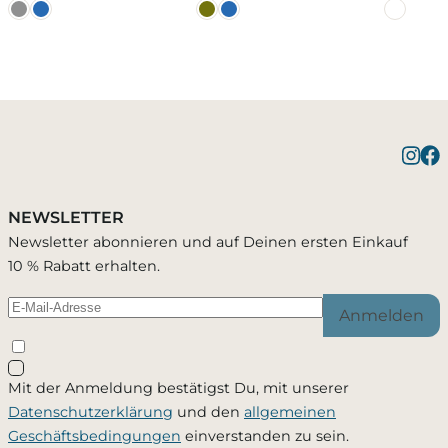
Benachrichtigung bei
1 Artikel wurde in Deinen Warenkorb
Bestätigung erfolgreich
gelegt
Verfügbarkeit
NEWSLETTER
Du wirst per E-Mail benachrichtigt, sobald der
Newsletter abonnieren und auf Deinen ersten Einkauf
Artikel wieder verfügbar ist.
10 % Rabatt erhalten.
Warenkorb ansehen
Weiter einkaufen
Anmelden
Schließen
Mit der Anmeldung bestätigst Du, mit unserer
Ja, ich möchte - jederzeit widerruflich - per Mail
Datenschutzerklärung
und den
allgemeinen
informiert werden, sobald dieses Produkt wieder
Geschäftsbedingungen
einverstanden zu sein.
verfügbar ist. Meine Mailadresse wird ausschließlich