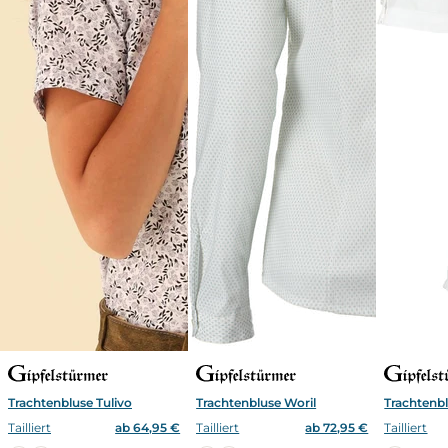
Trachtenbluse Tulivo
Trachtenbluse Woril
Trachtenb
Tailliert
ab 64,95 €
Tailliert
ab 72,95 €
Tailliert