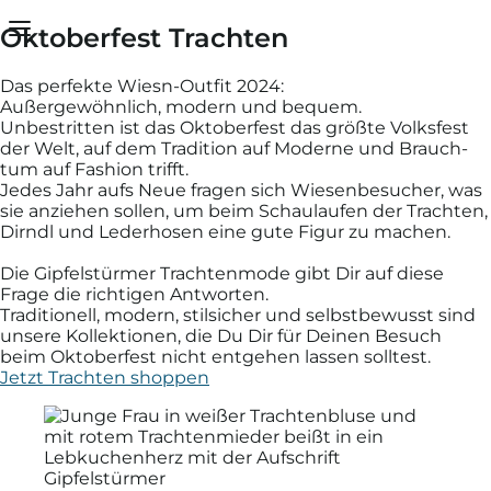
Oktoberfest Trachten
Dein Warenkorb ist leer
Vielen Dank
Das perfekte Wiesn-Outfit 2024:
Außergewöhnlich, modern und bequem.
Unbestritten ist das Oktober­fest das größte Volks­fest
Sobald Du Artikel in Deinen Warenkorb gelegt hast,
der Welt, auf dem Tradition auf Moderne und Brauch­
diese hier.
tum auf Fashion trifft.
Schließen
Jedes Jahr aufs Neue fragen sich Wiesen­besucher, was
sie anziehen sollen, um beim Schau­laufen der Trachten,
Dirndl und Leder­hosen eine gute Figur zu machen.
Weiter einkaufen
Die Gipfelstürmer Trachten­mode gibt Dir auf diese
Frage die richtigen Antworten.
Traditionell, modern, stilsicher und selbst­bewusst sind
unsere Kollektionen, die Du Dir für Deinen Besuch
beim Oktober­fest nicht ent­gehen lassen solltest.
Jetzt Trachten shoppen