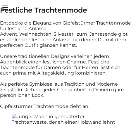
Festliche Trachtenmode
Dein Warenkorb ist leer
Vielen Dank
Entdecke die Eleganz von Gipfelstürmer Trachtenmode
für festliche Anlässe.
Advent, Weihnachten, Silvester, zum Jahresende gibt
Sobald Du Artikel in Deinen Warenkorb gelegt hast,
es zahlreiche festliche Anlässe, bei denen Du mit dem
diese hier.
perfekten Outfit glänzen kannst.
Schließen
Unsere traditionellen Designs verleihen jedem
Augenblick einen festlichen Charme. Festliche
Trachtenmode für Damen oder für Herren lässt sich
Weiter einkaufen
auch prima mit Alltagskleidung kombinieren.
Als perfekte Symbiose aus Tradition und Moderne
zeigst Du Dich bei jeder Gelegenheit in Deinem ganz
persönlichen Look.
Gipfelstürmer Trachtenmode zieht an.