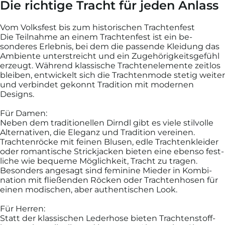
Die richtige Tracht für jeden Anlass
Vom Volksfest bis zum historischen Trachtenfest
Die Teil­nahme an einem Trachten­fest ist ein be­
sonderes Er­lebnis, bei dem die passende Klei­dung das
Am­biente unter­streicht und ein Zu­gehörig­keits­gefühl
er­zeugt. Während klassische Trachten­elemente zeit­los
bleiben, ent­wickelt sich die Trachten­mode stetig weiter
und ver­bindet ge­konnt Tradi­tion mit moder­nen
Designs.
Für Damen:
Neben dem traditionellen Dirndl gibt es viele stil­volle
Alter­nativen, die Ele­ganz und Tradi­tion ver­einen.
Trachten­röcke mit feinen Blusen, edle Trachten­kleider
oder roman­tische Strick­jacken bieten eine eben­so fest­
liche wie be­queme Mög­lichkeit, Tracht zu tragen.
Besonders an­ge­sagt sind femi­nine Mieder in Kombi­
nation mit fließen­den Röcken oder Trachten­hosen für
einen mo­dischen, aber authen­tischen Look.
Für Herren:
Statt der klassischen Leder­hose bieten Trachten­stoff­