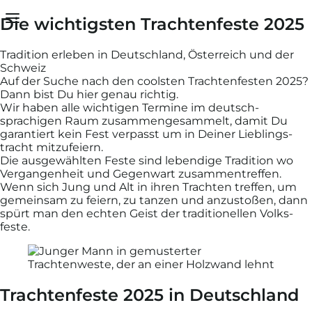
Die wichtigsten Trachtenfeste 2025
Dein Warenkorb ist leer
Vielen Dank
Tradition erleben in Deutschland, Österreich und der
Schweiz
Auf der Suche nach den coolsten Trachten­festen 2025?
Sobald Du Artikel in Deinen Warenkorb gelegt hast,
Dann bist Du hier genau richtig.
diese hier.
Wir haben alle wichti­gen Termine im deutsch­
Schließen
sprachigen Raum zu­sammen­gesammelt, damit Du
garan­tiert kein Fest ver­passt um in Deiner Lieblings­
tracht mit­zufeiern.
Die aus­gewähl­ten Feste sind leben­dige Tradition wo
Weiter einkaufen
Ver­gangen­heit und Gegen­wart zusammen­treffen.
Wenn sich Jung und Alt in ihren Trachten treffen, um
gemein­sam zu feiern, zu tanzen und an­zu­stoßen, dann
spürt man den echten Geist der tradi­tionellen Volks­
feste.
Trachtenfeste 2025 in Deutschland