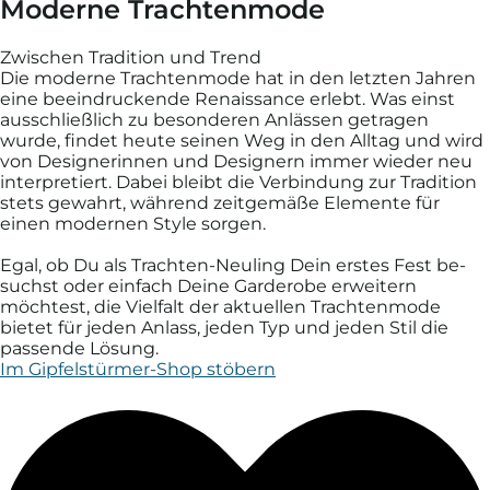
Moderne Trachtenmode
Zwischen Tradition und Trend
Die moderne Trachten­mode hat in den letzten Jahren
eine be­ein­druckende Renaissance er­lebt. Was einst
aus­schließ­lich zu be­sonderen An­lässen ge­tragen
wurde, findet heute seinen Weg in den All­tag und wird
von Design­erinnen und Designern immer wieder neu
inter­pretiert. Dabei bleibt die Ver­bin­dung zur Tradition
stets ge­wahrt, während zeit­gemäße Ele­mente für
einen mo­der­nen Style sorgen.
Egal, ob Du als Trachten-Neu­ling Dein erstes Fest be­
suchst oder ein­fach Deine Garde­robe er­weitern
möchtest, die Viel­falt der aktuellen Trachten­mode
bietet für jeden An­lass, jeden Typ und jeden Stil die
passende Lösung.
Im Gipfelstürmer-Shop stöbern